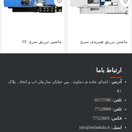
ماشین تزریق هیبریدی سری
ماشین تزریق سری SE
EMH
ارتباط باما
آدرس :
ابتدای جاده ی دماوند , بین خیابان سازمان اب و اتحاد , پلاک
۵۱
تلفن:
02172586
تلفن:
77120089
فکس:
77123603
ایمیل:
info@milankala.ir