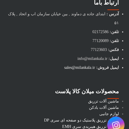
ارتباط باما
آدرس :
ابتدای جاده ی دماوند , بین خیابان سازمان اب و اتحاد , پلاک
۵۱
تلفن:
02172586
تلفن:
77120089
فکس:
77123603
ایمیل:
info@milankala.ir
ایمیل فروش:
sales@milankala.ir
محصولات میلان کالا پلاست
ماشین آلات تزریق
ماشین آلات بادکن
لوازم جانبی
ماشین تزریق پلاستیک دو صفحه ای سری DP
ماشین تزریق هیبریدی سری EMH