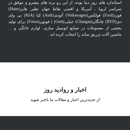
استاندارد های روز دنیا بوده، از این رو برند های پیشرو و موفق در
سراسر اروپا ، آمریکا و اقصی نقاط جهان نظیر: هایر(Haier)
فورد(Ford) فولکس(Volkswagen) آئودی(Audi) کیا (KIA) بی وای
دی(BYD) چانگان(Changan) جیلیGeely) ) فوتون(Foton) برای تولید
بخشی از مصنوعات در صنایع اتومبیل سازی، لوازم خانگی و ...
ماشین آلات تزریق ساند را انتخاب کرده اند.
اخبار و روادید روز
از جدیدترین اخبار و مقالات ما باخبر شوید