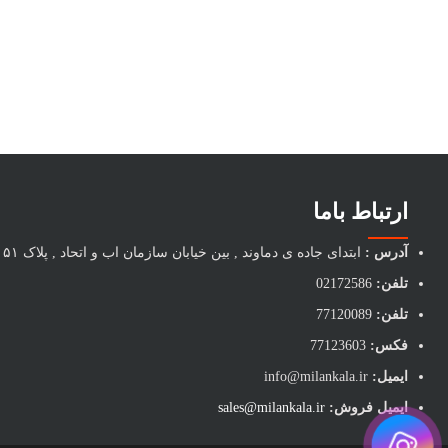
ارتباط باما
آدرس :
ابتدای جاده ی دماوند , بین خیابان سازمان اب و اتحاد , پلاک ۵۱
تلفن:
02172586
تلفن:
77120089
فکس:
77123603
ایمیل:
info@milankala.ir
ایمیل فروش:
sales@milankala.ir