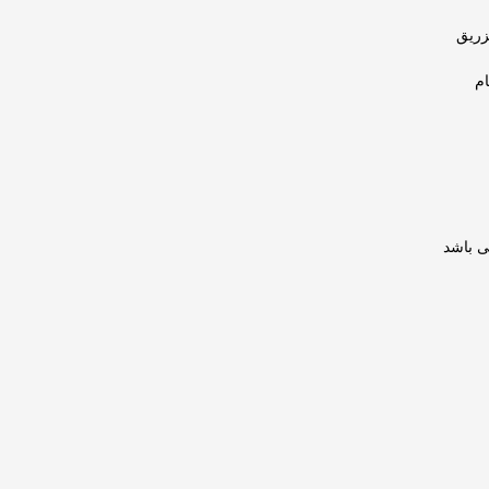
زریق
م
ی باشد