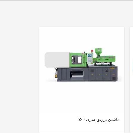
ماشین تزریق سری SSF
بادکن سری AOK-2000