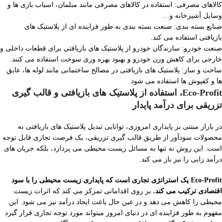
کالاهای مصرفی: استفاده در کالاهای مصرفی مانند مبلمان، اسباب بازی ها و
وسایل آشپزخانه و…
صنایع بسته بندی: صنعت بسته بندی به طور فزاینده ای از پلاستیک های
بازیافتی استفاده می کند.
صنعت خودرو: سازندگان خودرو از پلاستیک های بازیافتی برای قطعات داخلی و
خارجی برای کاهش وزن خودرو و بهبود بهره وری سوخت استفاده می کنند.
ساخت و ساز: پلاستیک های بازیافتی در مصالح ساختمانی مانند لوله ها، عایق
ها و کفپوش ها استفاده می شود.
Eco-Profit، استفاده از پلاستیک های بازیافتی و قالب گیری
تزریقی برای درآمد پایدار
در بازار مبتنی بر پایداری امروزی، توانایی تبدیل پلاستیک های بازیافتی به
محصولات سودآور از طریق قالب گیری تزریقی، یک فرصت تجاری قابل توجه
است. این روش نه تنها به مسائل زیست محیطی می پردازد، بلکه جریان های
درآمد زایی را نیز باز می کند.
Eco-Profit یک استراتژی تجاری است که پایداری زیست محیطی را با سود
اقتصادی ترکیب می کند.
بر روی اقداماتی تمرکز می کند که اثرات زیست
محیطی را کاهش می دهد و در عین حال باعث ایجاد درآمد نیز می شود. این
مفهوم به طور فزاینده ای در دنیای امروز میتواند مورد توجه تجاری قرار گیرد