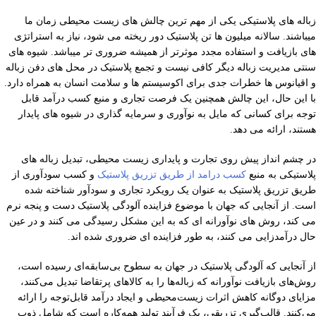
زباله های پلاستیکی یکی از مهم ترین چالش های زیست محیطی زمان ما
میباشند. سالانه میلیون ها تن پلاستیک دور ریخته می شود، نیاز به استراتژی
های بازیافت و استفاده مجدد موثرتر از همیشه ضروری تر میباشد. شیوه های
سنتی مدیریت زباله دیگر کافی نیست و تجمع پلاستیک در محل های دفن زباله
و اقیانوس ها خطرات جدی برای اکوسیستم ها و سلامت انسان به همراه دارد.
با این حال، این چالش همچنین یک فرصت تجاری و منبع کسب درآمد قابل
توجه برای کسانی که مایل به نوآوری و سرمایه گذاری در شیوه های پایدار
هستند، ارائه می دهد.
در چشم انداز پیش روی تجارت و پایداری زیست محیطی، تبدیل زباله های
پلاستیکی به منبع
کسب درامد از طریق تزریق پلاستیک
و کسب سودآوری از
طریق تزریق پلاستیک به عنوان یک رویکرد تجاری و سودآور شناخته شده
است. از آنجایی که جهان با موضوع فزاینده آلودگی پلاستیک دست و پنجه نرم
می کند، روش های نوآورانه ای که به این مشکل رسیدگی می کنند و در عین
حال درآمدزایی می کنند، به طور فزاینده ای ضروری شده اند.
از آنجایی که آلودگی پلاستیک در جهان به سطوح بی‌سابقه‌ای رسیده است،
روش‌های بازیافت نوآورانه که زباله‌ها را به کالاهای پرتقاضا تبدیل می‌کنند،
مزایای دوگانه کاهش اثرات زیست‌محیطی و ایجاد درآمد قابل‌توجه را ارائه
می‌کنند. قالب‌گیری تزریقی، یک فرآیند تولید همه‌کاره است که شامل ذوب