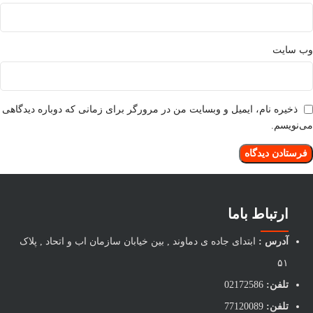
وب‌ سایت
ذخیره نام، ایمیل و وبسایت من در مرورگر برای زمانی که دوباره دیدگاهی
می‌نویسم.
ارتباط باما
آدرس :
ابتدای جاده ی دماوند , بین خیابان سازمان اب و اتحاد , پلاک
۵۱
تلفن:
02172586
تلفن:
77120089