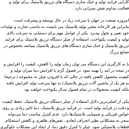
کارایی فرآیند تولید و خنک سازی دستگاه های تزریق پلاستیک برای تولید و
فعالیت مداوم نقش بسزایی دارد.
امروزه صنعت در جهان با سرعت زیاد در حال توسعه و پیشرفت است.
بنابراین هر کارخانه معتبر تولید پلاستیک می بایست به تناسب تجارت و تولیدات
خود تغییر و تحول بپذیرد. یکی از عوامل مهم برای دستیابی به سرعت بالای
تولید و کیفیت یکنواخت، استفاده از چیلر دستگاه تزریق پلاستیک برای فرایند
تزریق پلاستیک و خنک سازی دستگاه های تزریق پلاستیک میباشد بخصوص در
صنایع بزرگ.
با به کارگیری این دستگاه می توان زمان تولید را کاهش، کیفیت را افزایش و
در نتیجه در آمد را بهینه نمود. در فصول گرم با افزایش دما میزان تولید و
کیفیت محصول کاهش یافته در حالی که با افزودن چیلر به مجموعه ( ترجیحا
به هر یک از ماشین آلات تزریق پلاستیک) نه تنها سرعت تولید افزایش یافته
بلکه کیفیت محصولات در تمام فصول سـال یکنواخت خواهـد بود.
یکی از اصلی‌ترین دلایل استفاده از چیلر دستگاه تزریق پلاستیک، حفظ کیفیت
و دقت در فرآیند تولید است. در فرآیند تزریق پلاستیک، دما تاثیر زیادی بر روی
خواص فیزیکی و شیمیایی پلاستیک‌ها دارد. عدم کنترل مناسب دما می‌تواند
منجر به مشکلاتی نظیر انحراف ابعادی، نقص‌های ظاهری و کاهش استحکام
قطعات پلاستیکی شود. چیلر با کنترل دقیق دما، از ایجاد این مشکلات جلوگیری