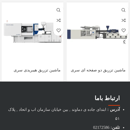
ماشین تزریق دو صفحه ای سری
ماشین تزریق هیبریدی سری
EMH
DP
ارتباط باما
آدرس :
ابتدای جاده ی دماوند , بین خیابان سازمان اب و اتحاد , پلاک
۵۱
تلفن:
02172586