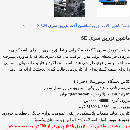
خانه
ماشین الات تزریق
ماشین آلات تزریق سری UN
ماشین تزریق سری SE
ماشین تزریق سری SE دقت، کارایی و تطبیق پذیری را برای پاسخگویی به
نیازهای فرآیندهای تولید مدرن ترکیب می کند. سری SE که با فناوری پیشرفته
و ساخت و ساز قوی طراحی شده است، عملکرد و قابلیت اطمینان استثنایی
را برای طیف گسترده ای از کاربردهای قالب گیری پلاستیک ارائه می دهد.
کلاس دستگاه: یونیورسال (جنرال)
سیستم قدرت: هیدرولیکی – سروو موتور نسل سوم
کنترلر: KEBA (اتریش). techmation(تایوان)
نیروی گیره: 40000-6000 تن
وزن تزریق: 2560 تا 51500 گرم
کاربرد: تولید قطعات پلاستیکی تزریقی عمومی، لوازم خانگی، قطعات خودرو،
جعبه ها میوه، انواع اتصالات PVC و انواع پالت های پلاستیک
جهت مشاهده ماشین آلات تزریق با تناژ پایین تر از 700 تن به صفحه ماشین