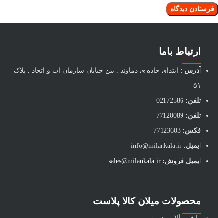
ارتباط باما
آدرس :
ابتدای جاده ی دماوند , بین خیابان سازمان اب و اتحاد , پلاک
۵۱
تلفن:
02172586
تلفن:
77120089
فکس:
77123603
ایمیل:
info@milankala.ir
ایمیل فروش:
sales@milankala.ir
محصولات میلان کالا پلاست
ماشین آلات تزریق