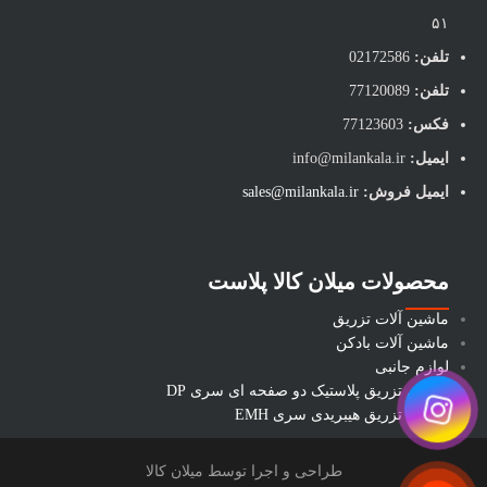
۵۱
تلفن:
02172586
تلفن:
77120089
فکس:
77123603
ایمیل:
info@milankala.ir
ایمیل فروش:
sales@milankala.ir
محصولات میلان کالا پلاست
ماشین آلات تزریق
ماشین آلات بادکن
لوازم جانبی
ماشین تزریق پلاستیک دو صفحه ای سری DP
ماشین تزریق هیبریدی سری EMH
طراحی و اجرا توسط میلان کالا