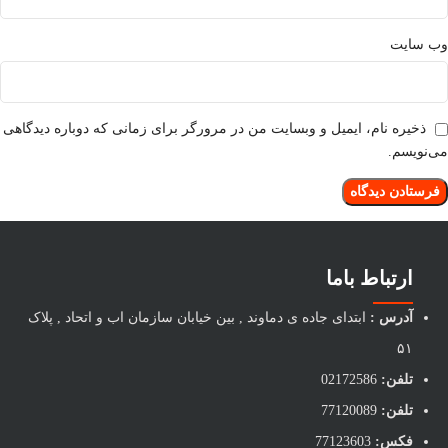
وب‌ سایت
ذخیره نام، ایمیل و وبسایت من در مرورگر برای زمانی که دوباره دیدگاهی
می‌نویسم.
ارتباط باما
آدرس :
ابتدای جاده ی دماوند , بین خیابان سازمان اب و اتحاد , پلاک
۵۱
تلفن:
02172586
تلفن:
77120089
فکس:
77123603