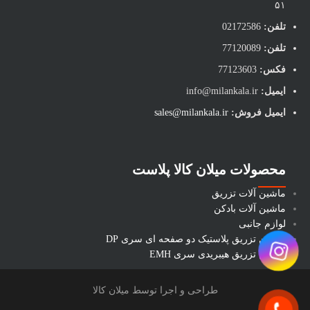
۵۱
تلفن:
02172586
تلفن:
77120089
فکس:
77123603
ایمیل:
info@milankala.ir
ایمیل فروش:
sales@milankala.ir
محصولات میلان کالا پلاست
ماشین آلات تزریق
ماشین آلات بادکن
لوازم جانبی
ماشین تزریق پلاستیک دو صفحه ای سری DP
ماشین تزریق هیبریدی سری EMH
طراحی و اجرا توسط میلان کالا