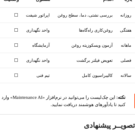
روزانه
بررسی نشتی، دما، سطح روغن
اپراتور شیفت
⬜
هفتگی
روغن‌کاری راه‌گاه‌ها
واحد نگهداری
⬜
ماهانه
آزمون ویسکوزیته روغن
آزمایشگاه
⬜
فصلی
تعویض فیلتر برگشت
واحد نگهداری
⬜
سالانه
کالیبراسیون کامل
تیم فنی
⬜
نکته:
این چک‌لیست را می‌توانید در نرم‌افزار «Maintenance AI» وارد
کنید تا یادآورهای هوشمند دریافت نمایید.
تصویــر پیشنهادی