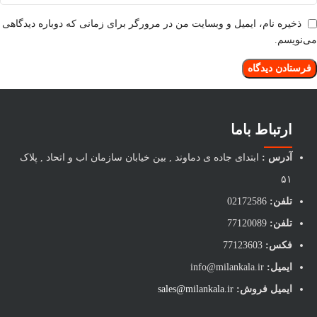
ذخیره نام، ایمیل و وبسایت من در مرورگر برای زمانی که دوباره دیدگاهی
می‌نویسم.
ارتباط باما
آدرس :
ابتدای جاده ی دماوند , بین خیابان سازمان اب و اتحاد , پلاک
۵۱
تلفن:
02172586
تلفن:
77120089
فکس:
77123603
ایمیل:
info@milankala.ir
ایمیل فروش:
sales@milankala.ir