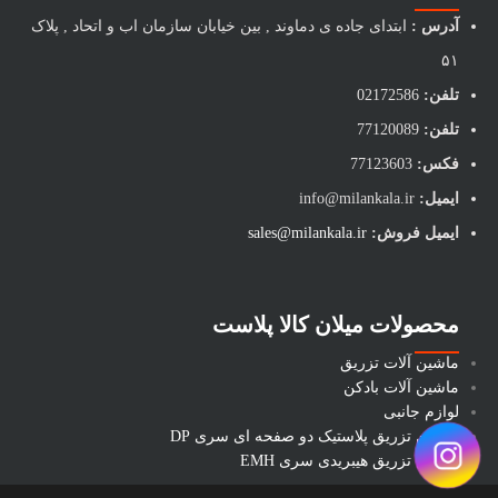
آدرس :
ابتدای جاده ی دماوند , بین خیابان سازمان اب و اتحاد , پلاک
۵۱
تلفن:
02172586
تلفن:
77120089
فکس:
77123603
ایمیل:
info@milankala.ir
ایمیل فروش:
sales@milankala.ir
محصولات میلان کالا پلاست
ماشین آلات تزریق
ماشین آلات بادکن
لوازم جانبی
ماشین تزریق پلاستیک دو صفحه ای سری DP
ماشین تزریق هیبریدی سری EMH