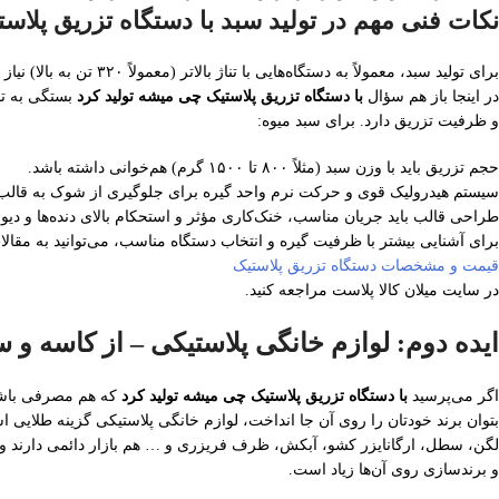
نکات فنی مهم در تولید سبد با دستگاه تزریق پلاست
برای تولید سبد، معمولاً به دستگاه‌هایی با تناژ بالاتر (معمولاً ۳۲۰ تن به بالا) نیاز دارید.
در اینجا باز هم سؤال
با دستگاه تزریق پلاستیک چی میشه تولید کرد
بستگی به تن
و ظرفیت تزریق دارد. برای سبد میوه:
حجم تزریق باید با وزن سبد (مثلاً ۸۰۰ تا ۱۵۰۰ گرم) هم‌خوانی داشته باشد.
سیستم هیدرولیک قوی و حرکت نرم واحد گیره برای جلوگیری از شوک به قا
طراحی قالب باید جریان مناسب، خنک‌کاری مؤثر و استحکام بالای دنده‌ها و دیوا
برای آشنایی بیشتر با ظرفیت گیره و انتخاب دستگاه مناسب، می‌توانید به مقا
قیمت و مشخصات دستگاه تزریق پلاستیک
در سایت میلان کالا پلاست مراجعه کنید.
ایده دوم: لوازم خانگی پلاستیکی – از کاسه و س
اگر می‌پرسید
با دستگاه تزریق پلاستیک چی میشه تولید کرد
که هم مصرفی باشد
بتوان برند خودتان را روی آن جا انداخت، لوازم خانگی پلاستیکی گزینه طلایی ا
لگن، سطل، ارگانایزر کشو، آبکش، ظرف فریزری و … هم بازار دائمی دارند 
و برندسازی روی آن‌ها زیاد است.