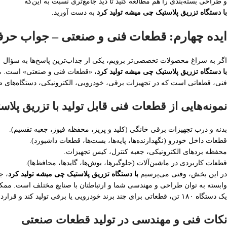
و طراحی بسته‌بندی را هم مطالعه کنید تا دید جامع‌تری نسبت به این‌که
با دستگاه تزریق پلاستیک چی میشه تولید کرد
به دست آورید.
ایده چهارم: قطعات فنی و صنعتی – جواب حرفه‌
اگر به سراغ محصولات تخصصی‌تر برویم، یکی از جذاب‌ترین پاسخ‌ها به سؤال
با دستگاه تزریق پلاستیک چی میشه تولید کرد
، «قطعات فنی و صنعتی» است. م
فنی، قطعاتی است که در تجهیزات برقی، خودرویی، الکترونیکی، دستگاه‌های ص
نمونه‌هایی از قطعات فنی قابل تولید با تزریق پلاس
بدنه و درب تجهیزات برقی خانگی (کلید و پریز، محفظه فیوز، جعبه تقسیم).
قطعات داخل خودرو (نگهدارنده‌ها، پایه‌ها، بست‌ها، قطعات داشبورد).
محفظه بردهای الکترونیکی، جعبه کنترل، کیس تجهیزات.
قطعات کاربردی در ماشین‌آلات (جلوگیرها، بوش‌ها، گایدها، محافظ‌ها).
در این بخش، وقتی می‌پرسیم
با دستگاه تزریق پلاستیک چی میشه تولید کرد
، ج
وابسته به توان طراحی و مهندسی شما و ارتباطتان با صنایع مختلف است. مم
یک دستگاه ۱۸۰ تن، قطعاتی برای چند برند خودرویی یا برقی تولید کند و قراردادهای بسیار خوبی داشته باشد.
نکات فنی و مهندسی در تولید قطعات صنعتی