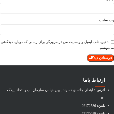
وب‌ سایت
ذخیره نام، ایمیل و وبسایت من در مرورگر برای زمانی که دوباره دیدگاهی
می‌نویسم.
ارتباط باما
آدرس :
ابتدای جاده ی دماوند , بین خیابان سازمان اب و اتحاد , پلاک
۵۱
تلفن:
02172586
تلفن:
77120089