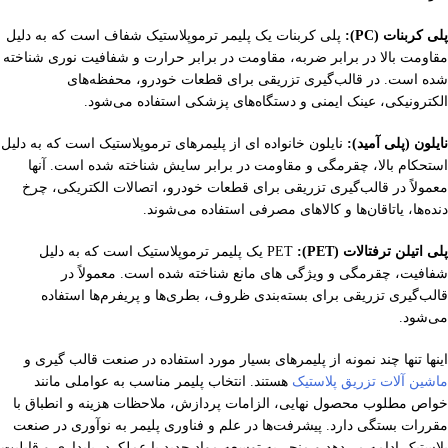
پلی کربنات (PC):
پلی کربنات یک پلیمر ترموپلاستیک شفاف است که به دلیل
مقاومت بالا در برابر ضربه، مقاومت در برابر حرارت و شفافیت نوری شناخته
شده است. در قالب‌گیری تزریقی برای قطعات خودرو، محفظه‌های
الکترونیکی، عینک ایمنی و دستگاه‌های پزشکی استفاده می‌شود.
نایلون (پلی آمید):
نایلون خانواده ای از پلیمرهای ترموپلاستیک است که به دلیل
استحکام بالا، چقرمگی و مقاومت در برابر سایش شناخته شده است. آنها
معمولاً در قالب‌گیری تزریقی برای قطعات خودرو، اتصالات الکتریکی، چرخ
دنده‌ها، یاتاقان‌ها و کالاهای مصرفی استفاده می‌شوند.
پلی اتیلن ترفتالات (PET):
PET یک پلیمر ترموپلاستیک است که به دلیل
شفافیت، چقرمگی و ویژگی های مانع شناخته شده است. معمولاً در
قالب‌گیری تزریقی برای بسته‌بندی ظروف، بطری‌ها و پریفرم‌ها استفاده
می‌شود.
اینها تنها چند نمونه از پلیمرهای بسیار مورد استفاده در صنعت قالب گیری و
ماشین آلات تزریق پلاستیک
هستند. انتخاب پلیمر مناسب به عواملی مانند
خواص مطلوب محصول نهایی، الزامات پردازش، ملاحظات هزینه و انطباق با
مقررات بستگی دارد. پیشرفت‌ها در علم و فناوری پلیمر به نوآوری در صنعت
پلاستیک ادامه می‌دهد و منجر به توسعه مواد جدید با عملکرد، پایداری و قابلیت