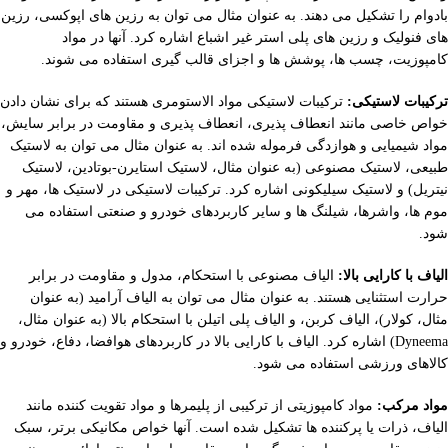
بادوام را تشکیل می دهند. به عنوان مثال می توان به رزین های اپوکسی، رزین
های فنولیک و رزین های پلی استر غیر اشباع اشاره کرد. آنها در مواد
کامپوزیت، چسب ها، پوشش ها و اجزای قالب گیری استفاده می شوند.
ترکیبات لاستیکی:
ترکیبات لاستیکی مواد الاستومری هستند که برای نشان دادن
خواص خاصی مانند انعطاف پذیری، انعطاف پذیری و مقاومت در برابر سایش،
مواد شیمیایی و هوازدگی فرموله شده اند. به عنوان مثال می توان به لاستیک
طبیعی، لاستیک مصنوعی (به عنوان مثال، لاستیک استایرن-بوتادین، لاستیک
نیتریل) و لاستیک سیلیکونی اشاره کرد. ترکیبات لاستیکی در لاستیک ها، مهر و
موم ها، واشرها، شیلنگ ها و سایر کاربردهای خودرو و صنعتی استفاده می
شود.
الیاف با کارایی بالا:
الیاف مصنوعی با استحکام، مدول و مقاومت در برابر
حرارت استثنایی هستند. به عنوان مثال می توان به الیاف آرامید (به عنوان
مثال، کولار)، الیاف کربن، و الیاف پلی اتیلن با استحکام بالا (به عنوان مثال،
Dyneema) اشاره کرد. الیاف با کارایی بالا در کاربردهای هوافضا، دفاع، خودرو و
کالاهای ورزشی استفاده می شود.
مواد مرکب:
مواد کامپوزیتی از ترکیبی از پلیمرها و مواد تقویت کننده مانند
الیاف، ذرات یا پرکننده ها تشکیل شده است. آنها خواص مکانیکی برتر، سبک