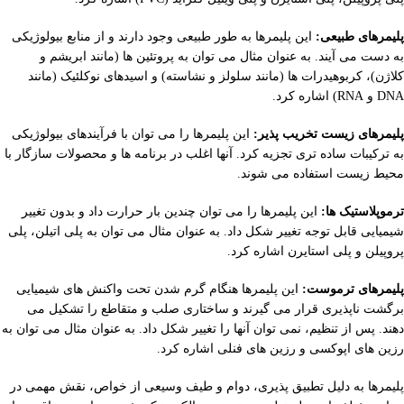
پلیمرهای طبیعی:
این پلیمرها به طور طبیعی وجود دارند و از منابع بیولوژیکی
به دست می آیند. به عنوان مثال می توان به پروتئین ها (مانند ابریشم و
کلاژن)، کربوهیدرات ها (مانند سلولز و نشاسته) و اسیدهای نوکلئیک (مانند
DNA و RNA) اشاره کرد.
پلیمرهای زیست تخریب پذیر:
این پلیمرها را می توان با فرآیندهای بیولوژیکی
به ترکیبات ساده تری تجزیه کرد. آنها اغلب در برنامه ها و محصولات سازگار با
محیط زیست استفاده می شوند.
ترموپلاستیک ها:
این پلیمرها را می توان چندین بار حرارت داد و بدون تغییر
شیمیایی قابل توجه تغییر شکل داد. به عنوان مثال می توان به پلی اتیلن، پلی
پروپیلن و پلی استایرن اشاره کرد.
پلیمرهای ترموست:
این پلیمرها هنگام گرم شدن تحت واکنش های شیمیایی
برگشت ناپذیری قرار می گیرند و ساختاری صلب و متقاطع را تشکیل می
دهند. پس از تنظیم، نمی توان آنها را تغییر شکل داد. به عنوان مثال می توان به
رزین های اپوکسی و رزین های فنلی اشاره کرد.
پلیمرها به دلیل تطبیق پذیری، دوام و طیف وسیعی از خواص، نقش مهمی در