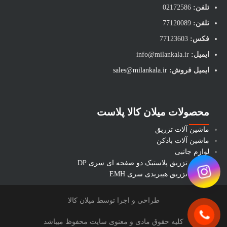
تلفن:
02172586
تلفن:
77120089
فکس:
77123603
ایمیل:
info@milankala.ir
ایمیل فروش:
sales@milankala.ir
محصولات میلان کالا پلاست
ماشین آلات تزریق
ماشین آلات بادکن
لوازم جانبی
ماشین تزریق پلاستیک دو صفحه ای سری DP
ماشین تزریق هیبریدی سری EMH
طراحی و اجرا توسط میلان کالا
کلیه حقوق مادی و معنوی سایت محفوظ میباشد