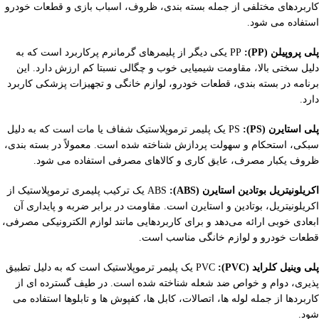
کاربردهای مختلفی از جمله بسته بندی، ظروف، اسباب بازی و قطعات خودرو
استفاده می شود.
پلی پروپیلن (PP):
PP یکی دیگر از پلیمرهای گرمانرم پرکاربرد است که به
دلیل سختی بالا، مقاومت شیمیایی خوب و چگالی نسبتا کم ارزش دارد. این
برنامه در بسته بندی، قطعات خودرو، لوازم خانگی و تجهیزات پزشکی کاربرد
دارد.
پلی استایرن (PS):
PS یک پلیمر ترموپلاستیک شفاف یا مات است که به دلیل
سبکی، استحکام و سهولت پردازش شناخته شده است. معمولاً در بسته بندی،
ظروف یکبار مصرف، عایق کاری و کالاهای مصرفی استفاده می شود.
اکریلونیتریل بوتادین استایرن (ABS):
ABS یک ترکیب پلیمری ترموپلاستیک از
اکریلونیتریل، بوتادین و استایرن است. مقاومت در برابر ضربه و پایداری آن
ابعادی خوبی ارائه می‌دهد و برای کاربردهایی مانند لوازم الکترونیکی مصرفی،
قطعات خودرو و لوازم خانگی مناسب است.
پلی وینیل کلراید (PVC):
PVC یک پلیمر ترموپلاستیک است که به دلیل تطبیق
پذیری، دوام و خواص ضد شعله شناخته شده است. در طیف گسترده ای از
کاربردها از جمله لوله ها، اتصالات، کابل ها، کفپوش ها و تابلوها استفاده می
شود.