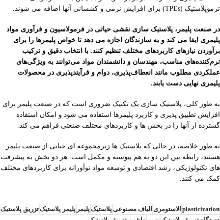
ترموپلاستیک (TPEs) برای افزایش نرمی و کشسانی آنها اضافه می شوند.
در صنعت پلیمر، پلاستیک سازی نقشی حیاتی در فرمولاسیون و فرآوری مواد
پلیمری ایفا می کند و به سازندگان اجازه می دهد تا خواص پلیمرها را برای
برآوردن نیازهای کاربردهای مختلف تنظیم کنند. با انتخاب دقیق و ترکیب
نرم‌کننده‌های مناسب، مهندسان و دانشمندان مواد می‌توانند به ویژگی‌های
عملکردی مطلوب مانند انعطاف‌پذیری، دوام و فرآیندپذیری در محصولات
پلیمری نهایی دست یابند.
به طور کلی، پلاستیک سازی یک تکنیک ضروری است که در صنعت پلیمر برای
افزایش تطبیق پذیری و کاربرد پلیمرها استفاده می شود و امکان استفاده
گسترده از آنها را در بخش ها و کاربردهای مختلف صنعتی فراهم می کند.
به طور خلاصه، در حالی که پلاستیک ها زیرمجموعه ای حیاتی از صنعت پلیمر
هستند، رابطه بین این دو به هم پیوسته و مکمل است. هر دو بخش به پیشرفت
های تکنولوژیکی، رشد اقتصادی و توسعه مواد نوآورانه برای کاربردهای مختلف
کمک می کنند.
plasticization
الاستومری
الیاف مصنوعی
پلاستیک
پلیمر
پلیمر پلاستیک
تزریق پلاستیک
دستگاه تزریق پلاستیک
رزین
ماشین تزریق پلاستیک