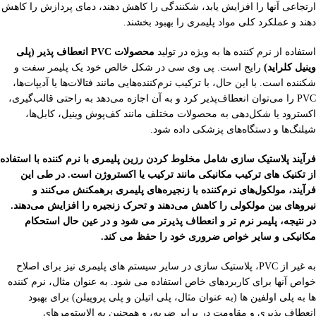
ارتجاعی آنها را افزایش یابد، شکنندگی را کاهش دهند، دمای پردازش را کاهش
دهند و عملکرد کلی مواد پلیمری را بهبود بخشند.
استفاده از نرم کننده ها به ویژه در تولید
محصولات PVC انعطاف پذیر (پلی
وینیل کلراید)
رایج است. پی وی سی در شکل خالص خود یک پلیمر سفت و
شکننده است. با این حال، با ترکیب نرم‌کننده‌هایی مانند فتالات‌ها یا آدیپات‌ها،
PVC را می‌توان انعطاف‌پذیر کرد و به آن اجازه می‌دهد به راحتی قالب‌گیری،
اکسترود یا شکل‌دهی به محصولات مختلف مانند کف‌پوش وینیل، کابل‌ها،
شیلنگ‌ها و دستگاه‌های پزشکی داده شود.
فرآیند پلاستیک سازی شامل مخلوط کردن رزین پلیمری با نرم کننده با استفاده
از تکنیک های ترکیب مکانیکی مانند ترکیب یا اکستروژن است. در طی این
فرآیند، مولکول‌های نرم‌کننده با زنجیره‌های پلیمری برهمکنش می‌کنند و
نیروهای بین مولکولی را کاهش می‌دهند و تحرک زنجیره را افزایش می‌دهند.
در نتیجه، پلیمر نرم تر و انعطاف پذیرتر می شود و در عین حال استحکام
مکانیکی و سایر خواص ضروری خود را حفظ می کند.
به غیر از PVC، پلاستیک سازی در سایر سیستم های پلیمری نیز برای اصلاح
خواص آنها برای کاربردهای خاص استفاده می شود. به عنوان مثال، نرم کننده
ها به پلی اولفین ها (به عنوان مثال، پلی اتیلن و پلی پروپیلن) برای بهبود
انعطاف پذیری و مقاومت در برابر ضربه، و همچنین به الاستومرهای