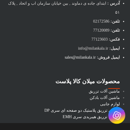
آدرس :
ابتدای جاده ی دماوند , بین خیابان سازمان اب و اتحاد , پلاک
۵۱
تلفن:
02172586
تلفن:
77120089
فکس:
77123603
ایمیل:
info@milankala.ir
ایمیل فروش:
sales@milankala.ir
محصولات میلان کالا پلاست
ماشین آلات تزریق
ماشین آلات بادکن
لوازم جانبی
ماشین تزریق پلاستیک دو صفحه ای سری DP
ماشین تزریق هیبریدی سری EMH