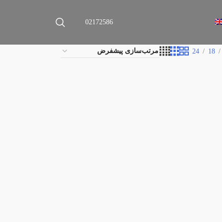
02172586
24
18