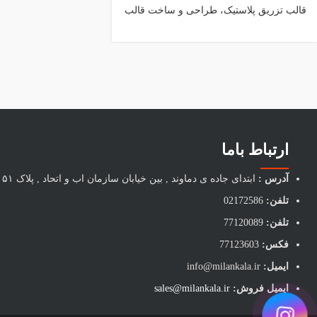
قالب تزریق پلاستیک، طراحی و ساخت قالب
تزریق پلاستیک، واحدقالبسازی
ارتباط باما
آدرس :
ابتدای جاده ی دماوند , بین خیابان سازمان اب و اتحاد , پلاک ۵۱
تلفن:
02172586
تلفن:
77120089
فکس:
77123603
ایمیل:
info@milankala.ir
ایمیل فروش:
sales@milankala.ir