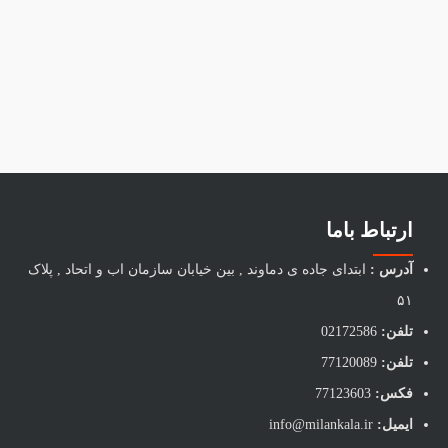
ارتباط باما
آدرس :
ابتدای جاده ی دماوند , بین خیابان سازمان اب و اتحاد , پلاک
۵۱
تلفن:
02172586
تلفن:
77120089
فکس:
77123603
ایمیل:
info@milankala.ir