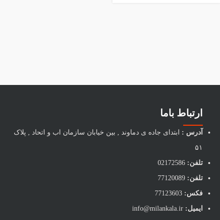
ارتباط باما
آدرس :
ابتدای جاده ی دماوند , بین خیابان سازمان اب و اتحاد , پلاک
۵۱
تلفن:
02172586
تلفن:
77120089
فکس:
77123603
ایمیل:
info@milankala.ir