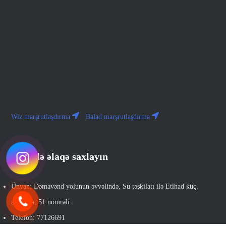
Wiz marşrutlaşdırma
Balad marşrutlaşdırma
Bizimlə əlaqə saxlayın
Ünvan: Dəmavənd yolunun əvvəlində, Su təşkilatı ilə Etihad küç.
arasında, 51 nömrəli
Telefon: 77126691