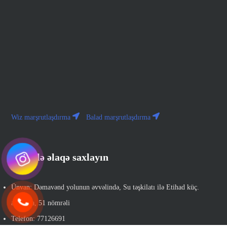
Wiz marşrutlaşdırma
Balad marşrutlaşdırma
Bizimlə əlaqə saxlayın
Ünvan: Dəmavənd yolunun əvvəlində, Su təşkilatı ilə Etihad küç.
arasında, 51 nömrəli
Telefon: 77126691