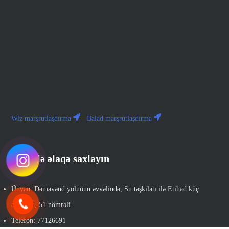
Wiz marşrutlaşdırma
Balad marşrutlaşdırma
Bizimlə əlaqə saxlayın
Ünvan: Dəmavənd yolunun əvvəlində, Su təşkilatı ilə Etihad küç.
arasında, 51 nömrəli
Telefon: 77126691