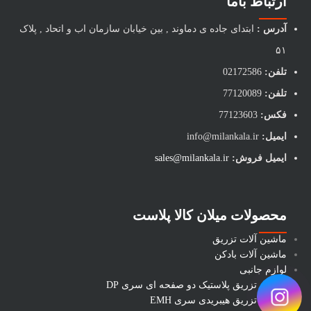
ارتباط باما
آدرس :
ابتدای جاده ی دماوند , بین خیابان سازمان اب و اتحاد , پلاک
۵۱
تلفن:
02172586
تلفن:
77120089
فکس:
77123603
ایمیل:
info@milankala.ir
ایمیل فروش:
sales@milankala.ir
محصولات میلان کالا پلاست
ماشین آلات تزریق
ماشین آلات بادکن
لوازم جانبی
ماشین تزریق پلاستیک دو صفحه ای سری DP
ماشین تزریق هیبریدی سری EMH