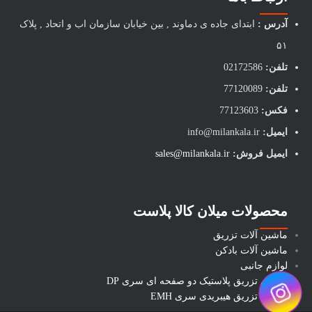
آدرس :
ابتدای جاده ی دماوند , بین خیابان سازمان اب و اتحاد , پلاک
۵۱
تلفن:
02172586
تلفن:
77120089
فکس:
77123603
ایمیل:
info@milankala.ir
ایمیل فروش:
sales@milankala.ir
محصولات میلان کالا پلاست
ماشین آلات تزریق
ماشین آلات بادکن
لوازم جانبی
ماشین تزریق پلاستیک دو صفحه ای سری DP
ماشین تزریق هیبریدی سری EMH