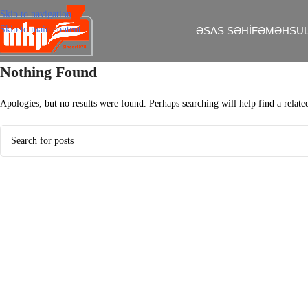
Skip to navigation
Skip to main content
ƏSAS SƏHIFƏ
MƏHSUL
Nothing Found
Apologies, but no results were found. Perhaps searching will help find a relate