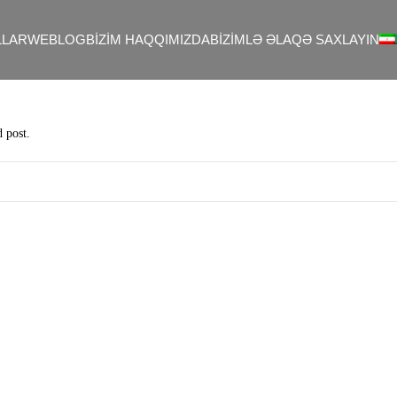
LAR
WEBLOG
BIZIM HAQQIMIZDA
BIZIMLƏ ƏLAQƏ SAXLAYIN
d post.