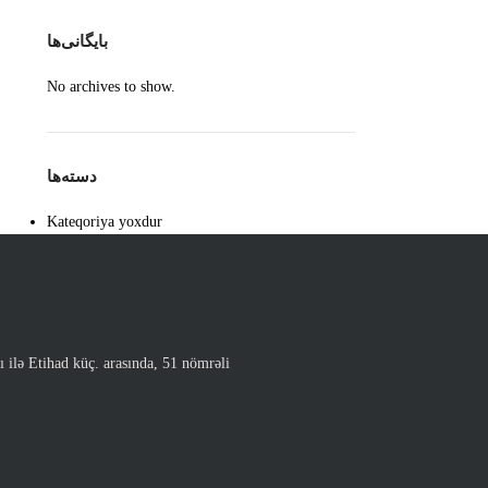
بایگانی‌ها
No archives to show.
دسته‌ها
Kateqoriya yoxdur
 ilə Etihad küç. arasında, 51 nömrəli