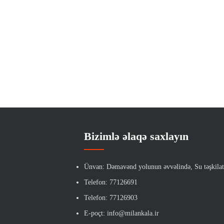
Bizimlə əlaqə saxlayın
Ünvan: Dəmavənd yolunun əvvəlində, Su təşkilatı
Telefon: 77126691
Telefon: 77126903
E-poçt: info@milankala.ir