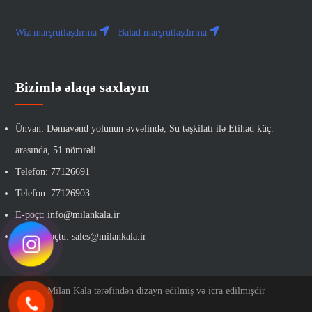
Wiz marşrutlaşdırma
Balad marşrutlaşdırma
Bizimlə əlaqə saxlayın
Ünvan: Dəmavənd yolunun əvvəlində, Su təşkilatı ilə Etihad küç.
arasında, 51 nömrəli
Telefon: 77126691
Telefon: 77126903
E-poçt: info@milankala.ir
Satış e-poçtu: sales@milankala.ir
Milan Kala tərəfindən dizayn edilmiş və icra edilmişdir