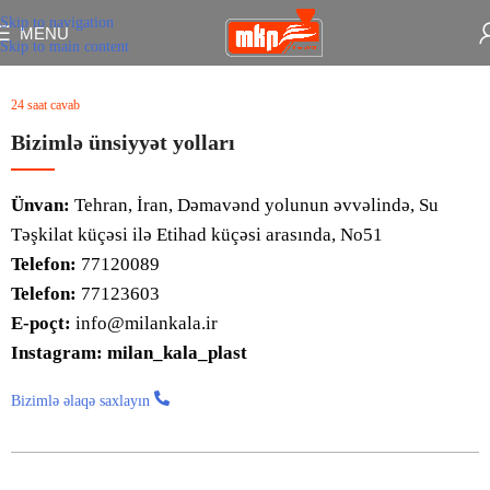
Skip to navigation
MENU
Skip to main content
24 saat cavab
Bizimlə ünsiyyət yolları
Ünvan:
Tehran, İran, Dəmavənd yolunun əvvəlində, Su
Təşkilat küçəsi ilə Etihad küçəsi arasında, No51
Telefon:
77120089
Telefon:
77123603
E-poçt:
info@milankala.ir
Instagram: milan_kala_plast
Bizimlə əlaqə saxlayın