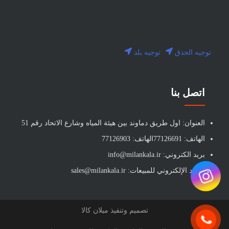
توجيه الحذق
توجيه بلد
اتصل بنا
العنوان: اول طريق دماوند بين هيئة المياه وشارع الاتحاد رقم 51
الهاتف: 77126691الهاتف: 77126903
بريد الكتروني: info@milankala.ir
البريد الإلكتروني للمبيعات: sales@milankala.ir
تصميم وتنفيذ ميلان كالا