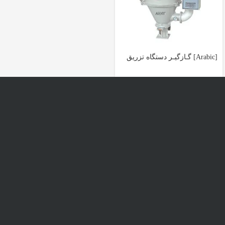
[Arabic] گـازگیـر دستگاه تزریق
پلاستیک