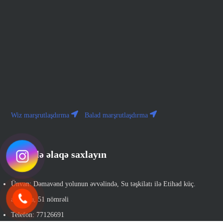
Wiz marşrutlaşdırma
Balad marşrutlaşdırma
Bizimlə əlaqə saxlayın
Ünvan: Dəmavənd yolunun əvvəlində, Su təşkilatı ilə Etihad küç.
arasında, 51 nömrəli
Telefon: 77126691