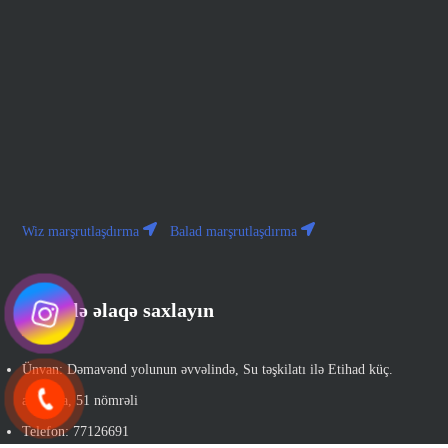
Wiz marşrutlaşdırma
Balad marşrutlaşdırma
Bizimlə əlaqə saxlayın
Ünvan: Dəmavənd yolunun əvvəlində, Su təşkilatı ilə Etihad küç.
arasında, 51 nömrəli
Telefon: 77126691