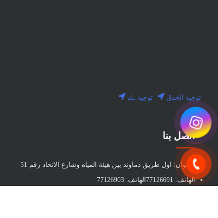
توجيه الحذق
توجيه بلد
اتصل بنا
العنوان: اول طريق دماوند بين هيئة المياه وشارع الاتحاد رقم 51
الهاتف: 77126691الهاتف: 77126903
بريد الكتروني: info@milankala.ir
البريد الإلكتروني للمبيعات: sales@milankala.ir