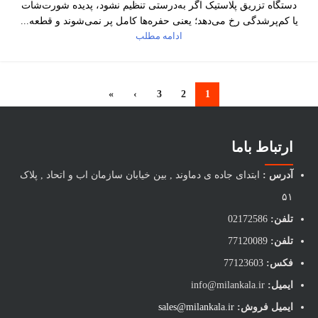
دستگاه تزریق پلاستیک اگر به‌درستی تنظیم نشود، پدیده شورت‌شات
یا کم‌پرشدگی رخ می‌دهد؛ یعنی حفره‌ها کامل پر نمی‌شوند و قطعه...
ادامه مطلب
»
›
3
2
1
ارتباط باما
آدرس :
ابتدای جاده ی دماوند , بین خیابان سازمان اب و اتحاد , پلاک
۵۱
تلفن:
02172586
تلفن:
77120089
فکس:
77123603
ایمیل:
info@milankala.ir
ایمیل فروش:
sales@milankala.ir