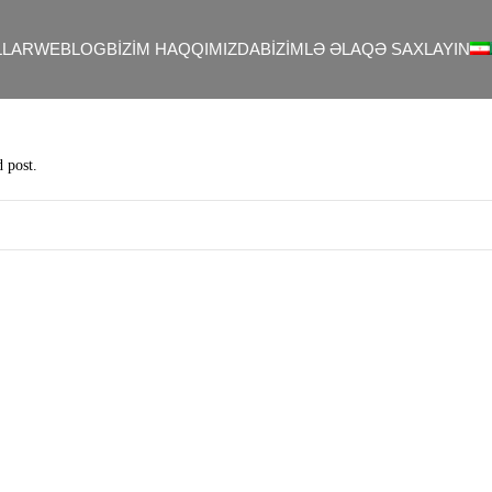
LAR
WEBLOG
BIZIM HAQQIMIZDA
BIZIMLƏ ƏLAQƏ SAXLAYIN
d post.