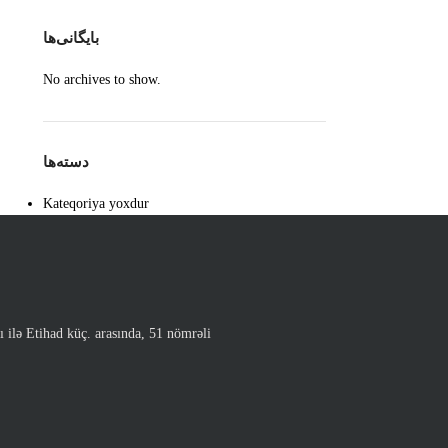
بایگانی‌ها
No archives to show.
دسته‌ها
Kateqoriya yoxdur
 ilə Etihad küç. arasında, 51 nömrəli