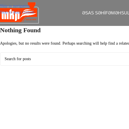
Skip to navigation
Skip to main content
ƏSAS SƏHIFƏ
MƏHSUL
Nothing Found
Apologies, but no results were found. Perhaps searching will help find a relate