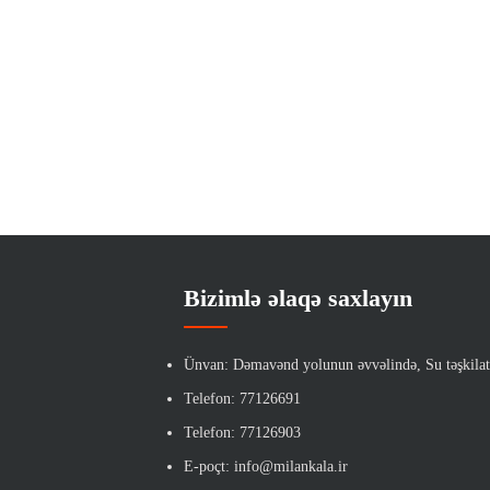
Bizimlə əlaqə saxlayın
Ünvan: Dəmavənd yolunun əvvəlində, Su təşkilatı
Telefon: 77126691
Telefon: 77126903
E-poçt: info@milankala.ir