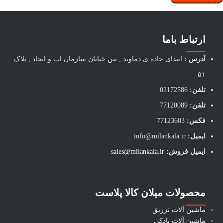
ارتباط باما
آدرس :
ابتدای جاده ی دماوند , بین خیابان سازمان اب و اتحاد , پلاک
۵۱
تلفن:
02172586
تلفن:
77120089
فکس:
77123603
ایمیل:
info@milankala.ir
ایمیل فروش:
sales@milankala.ir
محصولات میلان کالا پلاست
ماشین آلات تزریق
ماشین آلات بادکن