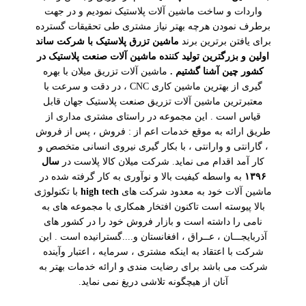
واردات و ساخت ماشین آلات پلاستیک نمودیم و در جهت
برطرف نمودن هرچه بهتر نیاز مشتری طی تحقیقات گسترده
برای یافتن برترین برند
ماشین تزرق پلاستیک با شرکت ساند
اولین و بزرگترین تولید کننده ماشین آلات صنعت پلاستیک در
کشور چین آشنا گشتیم .
ماشین آلات تزریق میلان با بهره
گیری از بهترین ماشین کاری CNC ، در دقت و سرعت با
معتبرترین ماشین آلات تزریق صنعت پلاستیک جهان قابل
قیاس است . این مجموعه در راستای مشتری مداری از
طریق ارائه به موقع خدمات اعم از : فروش ، پس از فروش
، گارانتی و وارانتی ، با بکار گیری نیروی انسانی متخصص و
کار آمد اقدام می نماید. شرکت میلان کالا پلاست در
سال
۱۳۹۶
به واسطه کیفیت بالا و نوآوری به کار گرفته شده در
ماشین آلات خود به معدود شرکت های
high tech
با تکنولوژی
بالا پیوسته است تاکنون افتخار همکاری با مجموعه های به
نامی را داشته است و بازار فروش خود را در کشور های
آذربایجـــان ، عــراق ، افغانستان و....گسترانیده است . این
شرکت با اعتقاد به اینکه مشتری ، سرمایه ، اعتبار وآینده
شرکت می باشد برای رضایت مندی و ارائه خدمات بهتر به
آنان از هیچگونه تلاشی دریغ نمی نماید.