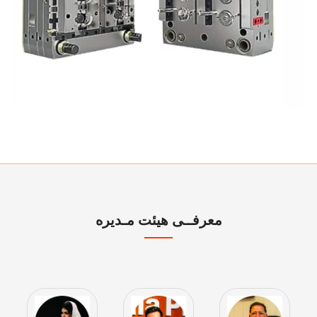
معرفــی هیئت مـدیره