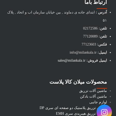
ارتباط باما
آدرس :
ابتدای جاده ی دماوند , بین خیابان سازمان اب و اتحاد , پلاک
۵۱
تلفن:
02172586
تلفن:
77120089
فکس:
77123603
ایمیل:
info@milankala.ir
ایمیل فروش:
sales@milankala.ir
محصولات میلان کالا پلاست
ماشین آلات تزریق
ماشین آلات بادکن
لوازم جانبی
ماشین تزریق پلاستیک دو صفحه ای سری DP
ماشین تزریق هیبریدی سری EMH