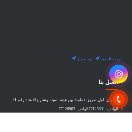
توجيه الحذق
توجيه بلد
اتصل بنا
العنوان: اول طريق دماوند بين هيئة المياه وشارع الاتحاد رقم 51
الهاتف: 77126691الهاتف: 77126903
بريد الكتروني: info@milankala.ir
البريد الإلكتروني للمبيعات: sales@milankala.ir